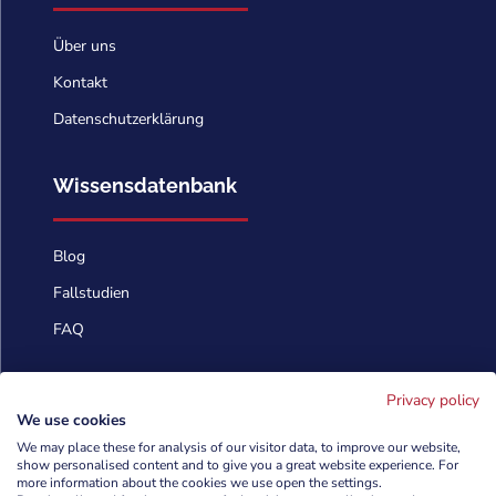
Über uns
Kontakt
Datenschutzerklärung
Wissensdatenbank
Blog
Fallstudien
FAQ
Kontaktieren Sie uns
Privacy policy
We use cookies
We may place these for analysis of our visitor data, to improve our website,
info@cyberforces.com
show personalised content and to give you a great website experience. For

more information about the cookies we use open the settings.