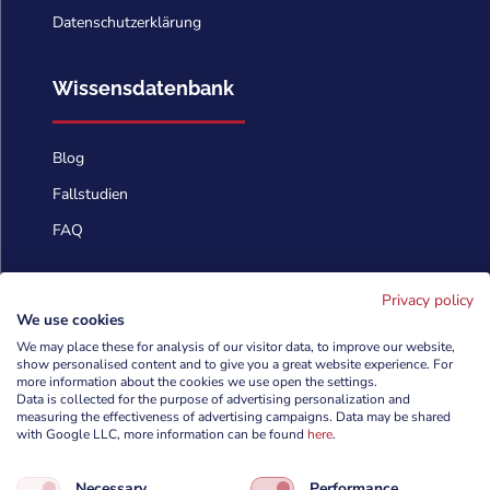
Datenschutzerklärung
Wissensdatenbank
Blog
Fallstudien
FAQ
Kontaktieren Sie uns
Privacy policy
We use cookies
We may place these for analysis of our visitor data, to improve our website,
info@cyberforces.com
show personalised content and to give you a great website experience. For

more information about the cookies we use open the settings.
Data is collected for the purpose of advertising personalization and
+48 505 372 810

measuring the effectiveness of advertising campaigns. Data may be shared
with Google LLC, more information can be found
here
.

TestArmy Group S.A.
Necessary
Performance