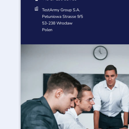

TestArmy Group S.A.
Petuniowa Strasse 9/5
53-238 Wrocław
Polen