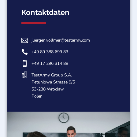
Kontaktdaten

juergen.vollmer@testarmy.com

+49 89 388 699 83

+49 17 296 314 88

TestArmy Group S.A.
Petuniowa Strasse 9/5
53-238 Wrocław
Polen