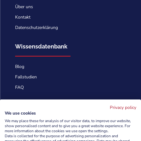
Über uns
Kontakt
Datenschutzerklärung
Wissensdatenbank
Blog
Fallstudien
FAQ
Kontaktieren Sie uns
Privacy policy
We use cookies
We may place these for analysis of our visitor data, to improve our website,
info@cyberforces.com
show personalised content and to give you a great website experience. For

more information about the cookies we use open the settings.
Data is collected for the purpose of advertising personalization and
+48 505 372 810
