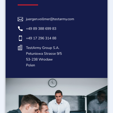

juergen.vollmer@testarmy.com

+49 89 388 699 83

+49 17 296 314 88

TestArmy Group S.A.
Petuniowa Strasse 9/5
53-238 Wrocław
Polen