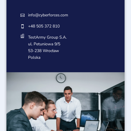
info@cyberforces.com

+48 505 372 810


TestArmy Group S.A.
ul. Petuniowa 9/5
53-238 Wrocław
Polska