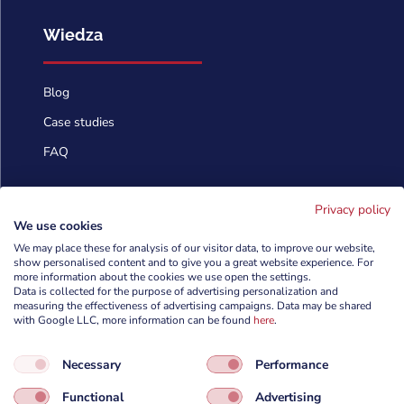
Wiedza
Blog
Case studies
FAQ
Skontaktuj się
Privacy policy
We use cookies
We may place these for analysis of our visitor data, to improve our website,
show personalised content and to give you a great website experience. For
info@cyberforces.com

more information about the cookies we use open the settings.
Data is collected for the purpose of advertising personalization and
+48 505 372 810

measuring the effectiveness of advertising campaigns. Data may be shared
with Google LLC, more information can be found
here
.

TestArmy Group S.A.
Necessary
Performance
ul. Petuniowa 9/5,
53-238 Wrocław,
Functional
Advertising