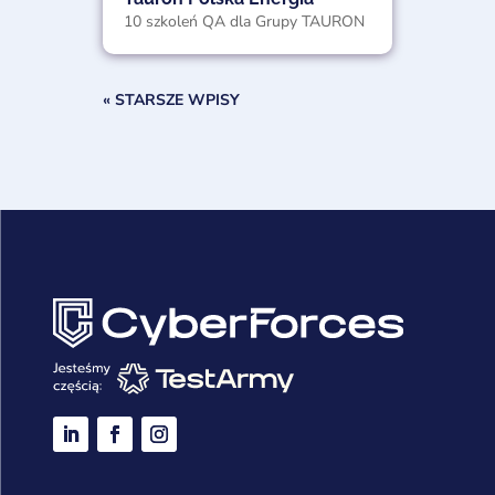
10 szkoleń QA dla Grupy TAURON
« STARSZE WPISY