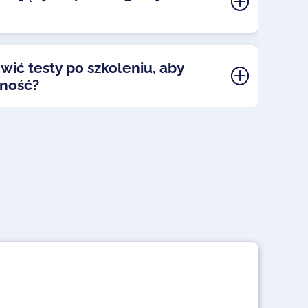
ć testy po szkoleniu, aby
zność?