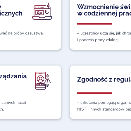
w
Wzmocnienie świ
icznych
w codziennej pra
gować na próby oszustwa.
– uczestnicy uczą się, jak ch
i podczas pracy zdalnej.
rządzania
Zgodność z regul
ch samych haseł
– szkolenia pomagają organi
ch.
NIST i innych standardów be