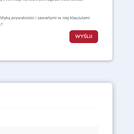
lityką prywatności i zawartymi w niej klauzulami
.*
WYŚLIJ