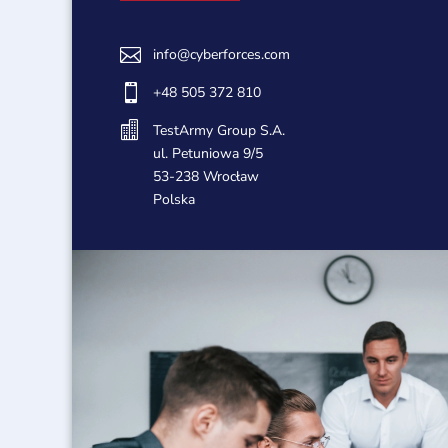

info@cyberforces.com

+48 505 372 810

TestArmy Group S.A.
ul. Petuniowa 9/5
53-238 Wrocław
Polska