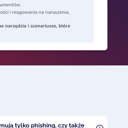
okumentów.
ści i reagowania na naruszenia.
 narzędzia i scenariusze, które
mują tylko phishing, czy także