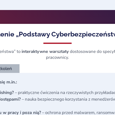
lenie „Podstawy Cyberbezpieczeństwa
zeństwa” to
interaktywne warsztaty
dostosowane do specyfiki
pracownicy.
zkoleń
ię m.in.:
ishing?
– praktyczne ćwiczenia na rzeczywistych przykłada
 dostępami?
– nauka bezpiecznego korzystania z menedżerów 
u w pracy i poza nią?
– ochrona przed malwarem, ransomwar