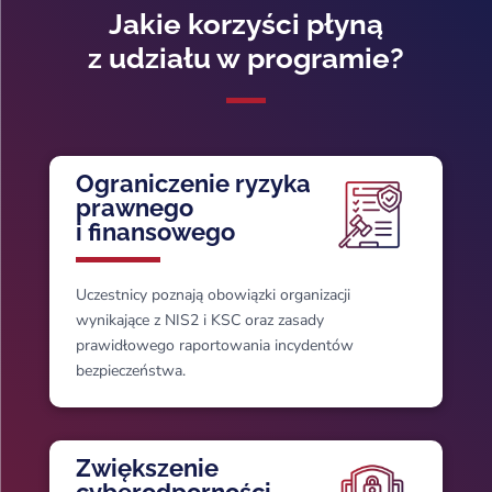
Jakie korzyści płyną
z udziału w programie?
Ograniczenie ryzyka
prawnego
i finansowego
Uczestnicy poznają obowiązki organizacji
wynikające z NIS2 i KSC oraz zasady
prawidłowego raportowania incydentów
bezpieczeństwa.
Zwiększenie
cyberodporności