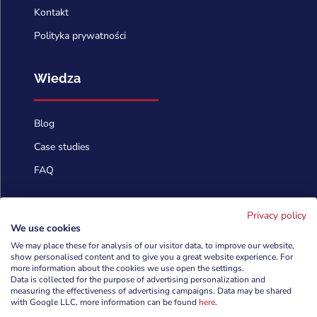
Kontakt
Polityka prywatności
Wiedza
Blog
Case studies
FAQ
Skontaktuj się
Privacy policy
We use cookies
We may place these for analysis of our visitor data, to improve our website,

show personalised content and to give you a great website experience. For
info@cyberforces.com
more information about the cookies we use open the settings.
Data is collected for the purpose of advertising personalization and

+48 505 372 810
measuring the effectiveness of advertising campaigns. Data may be shared
with Google LLC, more information can be found
here
.

TestArmy Group S.A.