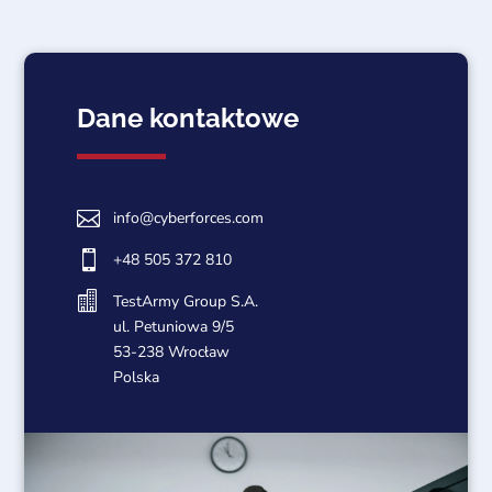
Dane kontaktowe

info@cyberforces.com

+48 505 372 810

TestArmy Group S.A.
ul. Petuniowa 9/5
53-238 Wrocław
Polska