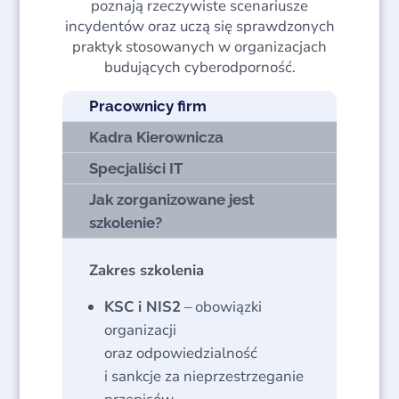
poznają rzeczywiste scenariusze
incydentów oraz uczą się sprawdzonych
praktyk stosowanych w organizacjach
budujących cyberodporność.
Pracownicy firm
Kadra Kierownicza
Specjaliści IT
Jak zorganizowane jest
szkolenie?
Zakres szkolenia
KSC i NIS2
– obowiązki
organizacji
oraz odpowiedzialność
i sankcje za nieprzestrzeganie