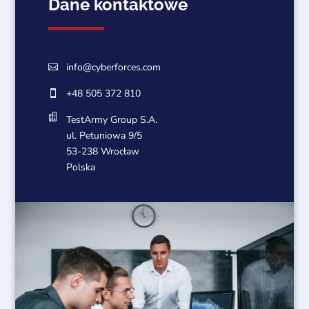
Dane kontaktowe
info@cyberforces.com

+48 505 372 810


TestArmy Group S.A.
ul. Petuniowa 9/5
53-238 Wrocław
Polska