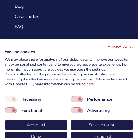
Blog
Case studies
FAQ
Skontaktuj się
Privacy policy
We use cookies
We may place these for analysis of our visitor data, to improve our website,
info@cyberforces.com
show personalised content and to give you a great website experience. For

more information about the cookies we use open the settings.
Data is collected for the purpose of advertising personalization and
+48 505 372 810

measuring the effectiveness of advertising campaigns. Data may be shared
with Google LLC, more information can be found
here
.

TestArmy Group S.A.
Necessary
Performance
ul. Petuniowa 9/5,
53-238 Wrocław,
Functional
Advertising
Polska
Accept all
Save selection
Deny
No, adjust