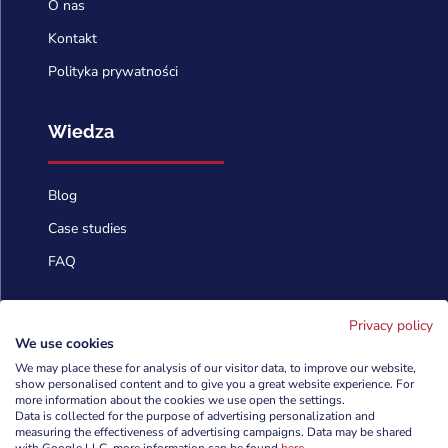
O nas
Kontakt
Polityka prywatności
Wiedza
Blog
Case studies
FAQ
Skontaktuj się
Privacy policy
We use cookies
We may place these for analysis of our visitor data, to improve our website,
show personalised content and to give you a great website experience. For
info@cyberforces.com

more information about the cookies we use open the settings.
Data is collected for the purpose of advertising personalization and
+48 505 372 810

measuring the effectiveness of advertising campaigns. Data may be shared