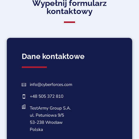
Wypełnij formularz
kontaktowy
Dane kontaktowe
info@cyberforces.com

+48 505 372 810


TestArmy Group S.A.
ul. Petuniowa 9/5
53-238 Wrocław
Polska