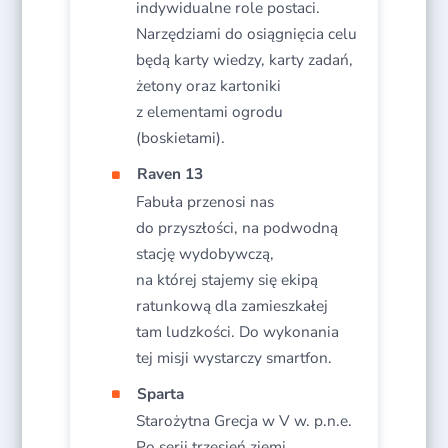
indywidualne role postaci.
Narzędziami do osiągnięcia celu
będą karty wiedzy, karty zadań,
żetony oraz kartoniki
z elementami ogrodu
(boskietami).
Raven 13
Fabuła przenosi nas
do przyszłości, na podwodną
stację wydobywczą,
na której stajemy się ekipą
ratunkową dla zamieszkałej
tam ludzkości. Do wykonania
tej misji wystarczy smartfon.
Sparta
Starożytna Grecja w V w. p.n.e.
Po serii trzęsień ziemi,