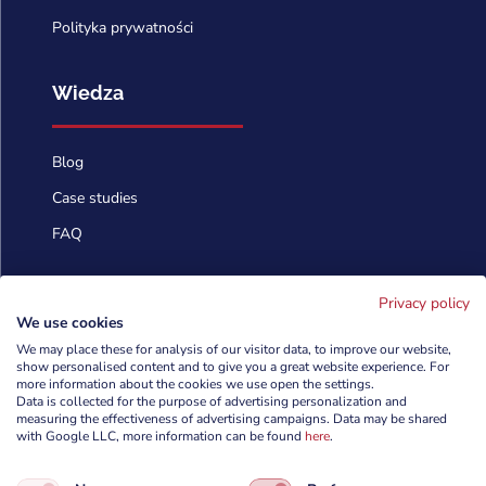
Polityka prywatności
Wiedza
Blog
Case studies
FAQ
Skontaktuj się
Privacy policy
We use cookies
We may place these for analysis of our visitor data, to improve our website,
info@cyberforces.com
show personalised content and to give you a great website experience. For

more information about the cookies we use open the settings.
Data is collected for the purpose of advertising personalization and
+48 505 372 810

measuring the effectiveness of advertising campaigns. Data may be shared
with Google LLC, more information can be found
here
.

TestArmy Group S.A.