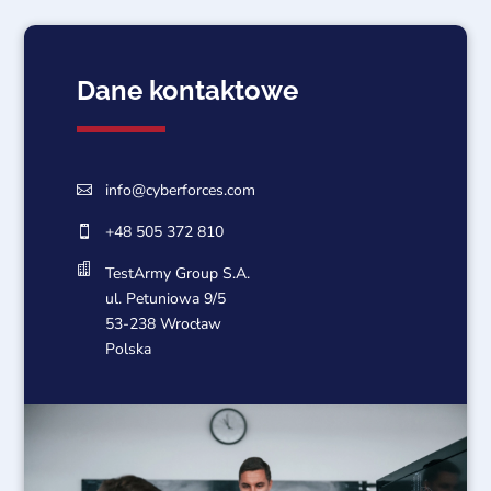
Dane kontaktowe
info@cyberforces.com

+48 505 372 810


TestArmy Group S.A.
ul. Petuniowa 9/5
53-238 Wrocław
Polska