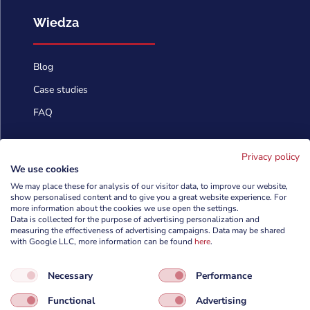
Wiedza
Blog
Case studies
FAQ
Skontaktuj się
Privacy policy
We use cookies
We may place these for analysis of our visitor data, to improve our website,
info@cyberforces.com
show personalised content and to give you a great website experience. For

more information about the cookies we use open the settings.
Data is collected for the purpose of advertising personalization and
+48 505 372 810

measuring the effectiveness of advertising campaigns. Data may be shared
with Google LLC, more information can be found
here
.

TestArmy Group S.A.
Necessary
Performance
ul. Petuniowa 9/5,
53-238 Wrocław,
Functional
Advertising