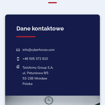
Dane kontaktowe
info@cyberforces.com

+48 505 372 810


TestArmy Group S.A.
ul. Petuniowa 9/5
53-238 Wrocław
Polska