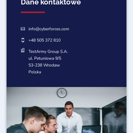
Dane kontaktowe
info@cyberforces.com

+48 505 372 810


TestArmy Group S.A.
ul. Petuniowa 9/5
53-238 Wrocław
Polska