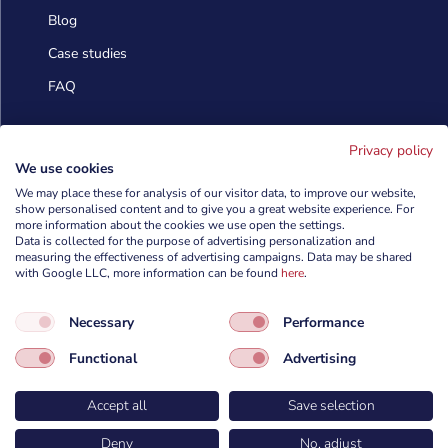
Blog
Case studies
FAQ
Skontaktuj się
Privacy policy
We use cookies
We may place these for analysis of our visitor data, to improve our website,
info@cyberforces.com
show personalised content and to give you a great website experience. For

more information about the cookies we use open the settings.
Data is collected for the purpose of advertising personalization and
+48 505 372 810

measuring the effectiveness of advertising campaigns. Data may be shared
with Google LLC, more information can be found
here
.

TestArmy Group S.A.
Necessary
Performance
ul. Petuniowa 9/5,
53-238 Wrocław,
Functional
Advertising
Polska
Accept all
Save selection
Deny
No, adjust