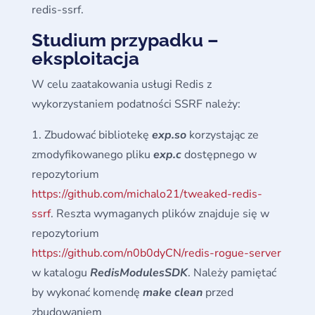
redis-ssrf.
Studium przypadku –
eksploitacja
W celu zaatakowania usługi Redis z
wykorzystaniem podatności SSRF należy:
Zbudować bibliotekę
exp.so
korzystając ze
zmodyfikowanego pliku
exp.c
dostępnego w
repozytorium
https://github.com/michalo21/tweaked-redis-
ssrf
. Reszta wymaganych plików znajduje się w
repozytorium
https://github.com/n0b0dyCN/redis-rogue-server
w katalogu
RedisModulesSDK
. Należy pamiętać
by wykonać komendę
make clean
przed
zbudowaniem