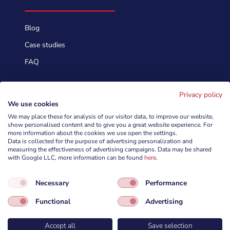
Blog
Case studies
FAQ
Skontaktuj się
Privacy policy
We use cookies
We may place these for analysis of our visitor data, to improve our website,
info@cyberforces.com
show personalised content and to give you a great website experience. For

more information about the cookies we use open the settings.
Data is collected for the purpose of advertising personalization and
+48 505 372 810

measuring the effectiveness of advertising campaigns. Data may be shared
with Google LLC, more information can be found
here
.

TestArmy Group S.A.
Necessary
Performance
ul. Petuniowa 9/5,
53-238 Wrocław,
Functional
Advertising
Polska
Accept all
Save selection