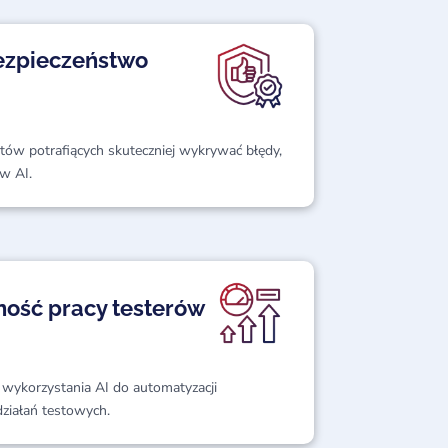
bezpieczeństwo
istów potrafiących skuteczniej wykrywać błędy,
ów AI.
ość pracy testerów
 wykorzystania AI do automatyzacji
działań testowych.