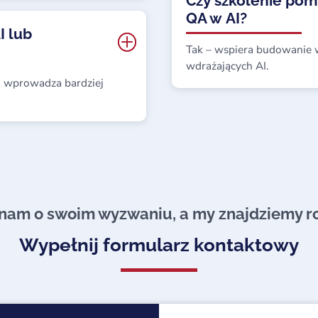
Czy szkolenie pom
QA w AI?
I lub
Tak – wspiera budowanie w
wdrażających AI.
wo wprowadza bardziej
am o swoim wyzwaniu, a my znajdziemy ro
Wypełnij formularz kontaktowy