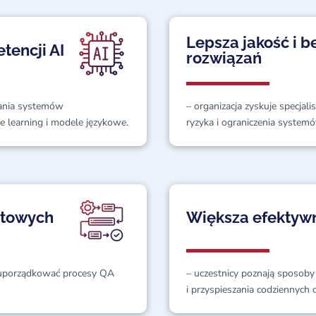
Lepsza jakość i 
tencji AI
rozwiązań
wania systemów
– organizacja zyskuje specjal
e learning i modele językowe.
ryzyka i ograniczenia system
stowych
Większa efektywn
 uporządkować procesy QA
– uczestnicy poznają sposoby
i przyspieszania codziennych 