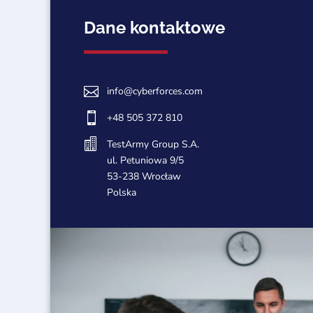
Dane kontaktowe

info@cyberforces.com

+48 505 372 810

TestArmy Group S.A.
ul. Petuniowa 9/5
53-238 Wrocław
Polska