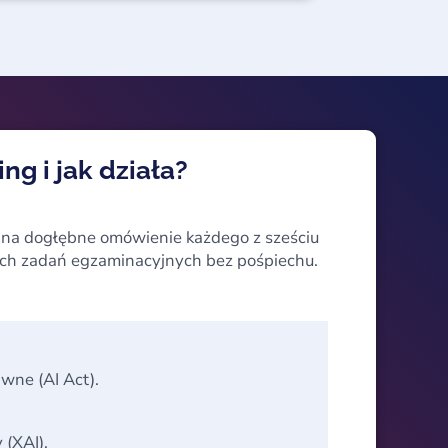
ng i jak działa?
a na dogłębne omówienie każdego z sześciu
ych zadań egzaminacyjnych bez pośpiechu.
awne (AI Act).
 (XAI).