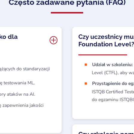
Często zadawane pytania (FAQ)
ko dla
Czy uczestnicy mu
Foundation Level
Udział w szkoleniu:
ążących do standaryzacji
Level (CTFL), aby w
ę testowania ML.
Przystąpienie do e
ISTQB Certified Test
ory ataków na AI.
do egzaminu ISTQB® 
ę zapewnienia jakości