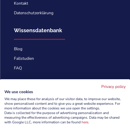
Kontakt
Datenschutzerklärung
Wissensdatenbank
Blog
Fallstudien
FAQ
Kontaktieren Sie uns
Privacy policy
We use cookies
We may place these for analysis of our visitor data, to improve our website,
info@cyberforces.com
show personalised content and to give you a great website experience. For

more information about the cookies we use open the settings.
Data is collected for the purpose of advertising personalization and
+48 505 372 810

measuring the effectiveness of advertising campaigns. Data may be shared
with Google LLC, more information can be found
here
.

TestArmy Group S.A.