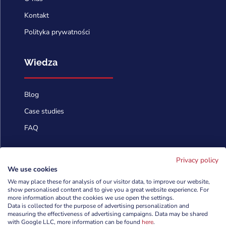
Kontakt
Polityka prywatności
Wiedza
Blog
Case studies
FAQ
Skontaktuj się
Privacy policy
We use cookies
We may place these for analysis of our visitor data, to improve our website,
show personalised content and to give you a great website experience. For
info@cyberforces.com

more information about the cookies we use open the settings.
Data is collected for the purpose of advertising personalization and
+48 505 372 810

measuring the effectiveness of advertising campaigns. Data may be shared
with Google LLC, more information can be found
here
.