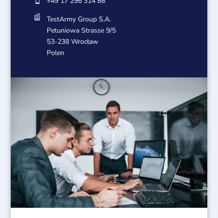
+49 17 296 314 88


TestArmy Group S.A.
Petuniowa Strasse 9/5
53-238 Wrocław
Polen