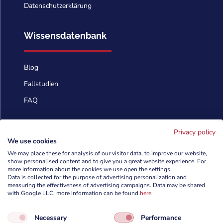
Datenschutzerklärung
Wissensdatenbank
Blog
Fallstudien
FAQ
Kontaktieren Sie uns
Privacy policy
We use cookies
We may place these for analysis of our visitor data, to improve our website,
info@cyberforces.com
show personalised content and to give you a great website experience. For

more information about the cookies we use open the settings.
Data is collected for the purpose of advertising personalization and
+48 505 372 810

measuring the effectiveness of advertising campaigns. Data may be shared
with Google LLC, more information can be found
here
.

TestArmy Group S.A.
Necessary
Performance
ul. Petuniowa 9/5,