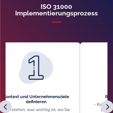
ISO 31000
Implementierungsprozess
Kontext und Unternehmensziele
Risi
definieren
– Risiken
– Verstehen, was wichtig ist, wo Sie
Techno