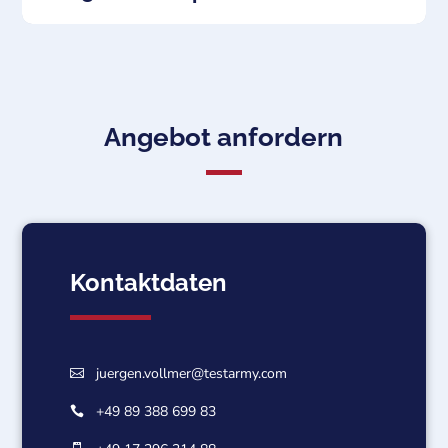
Angebot anfordern
Kontaktdaten
juergen.vollmer@testarmy.com

+49 89 388 699 83
