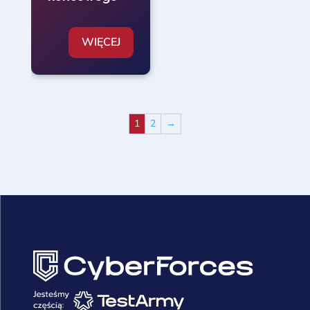
WIĘCEJ
1
2
→