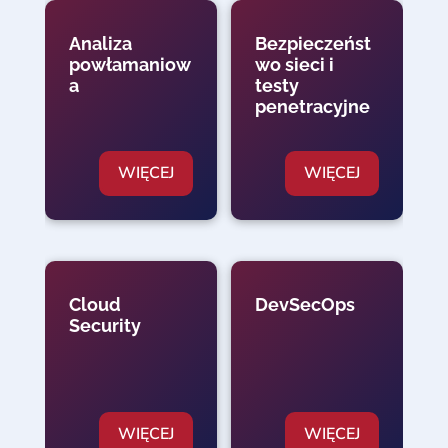
Analiza
Bezpieczeńst
powłamaniow
wo sieci i
a
testy
penetracyjne
WIĘCEJ
WIĘCEJ
Cloud
DevSecOps
Security
WIĘCEJ
WIĘCEJ