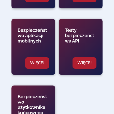
Bezpieczeńst
Testy
wo aplikacji
bezpieczeńst
mobilnych
wa API
WIĘCEJ
WIĘCEJ
Bezpieczeńst
wo
użytkownika
końcowego