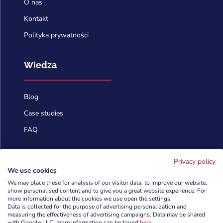
O nas
Kontakt
Polityka prywatności
Wiedza
Blog
Case studies
FAQ
Skontaktuj się
Privacy policy
We use cookies
We may place these for analysis of our visitor data, to improve our website,
info@cyberforces.com
show personalised content and to give you a great website experience. For

more information about the cookies we use open the settings.
Data is collected for the purpose of advertising personalization and
+48 505 372 810

measuring the effectiveness of advertising campaigns. Data may be shared
with Google LLC, more information can be found
here
.