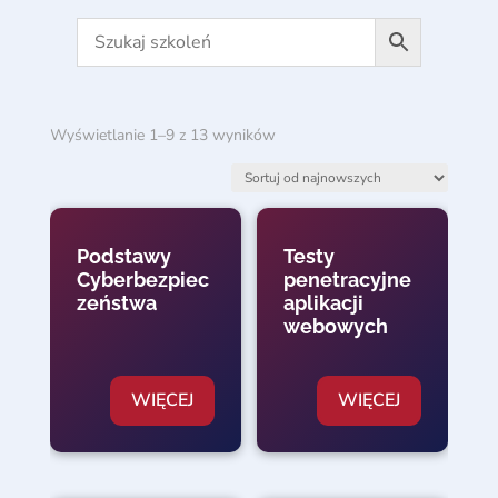
Posortowane
Wyświetlanie 1–9 z 13 wyników
według
najnowszych
Podstawy
Testy
Cyberbezpiec
penetracyjne
zeństwa
aplikacji
webowych
WIĘCEJ
WIĘCEJ